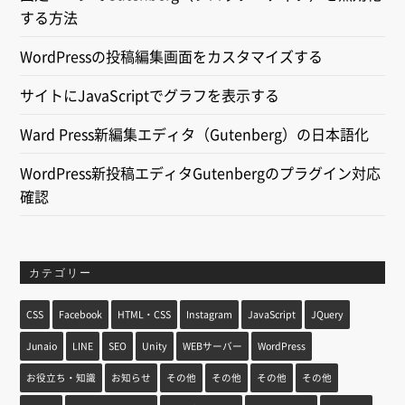
する方法
WordPressの投稿編集画面をカスタマイズする
サイトにJavaScriptでグラフを表示する
Ward Press新編集エディタ（Gutenberg）の日本語化
WordPress新投稿エディタGutenbergのプラグイン対応
確認
カテゴリー
CSS
Facebook
HTML・CSS
Instagram
JavaScript
JQuery
Junaio
LINE
SEO
Unity
WEBサーバー
WordPress
お役立ち・知識
お知らせ
その他
その他
その他
その他