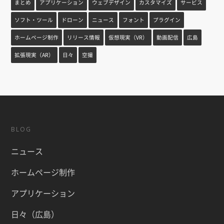
まとめ
アプリケーション
ウェブデザイン
カスタマイズ
サービス
ソフト・ツール
ドローン
ニュース
フォント
プラグイン
ホームページ制作
リリース情報
仮想現実（VR）
動画配信
広島
拡張現実（AR）
日々
空撮
BLOG
ニュース
ホームページ制作
アプリケーション
日々（広島）