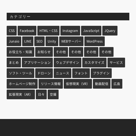
カテゴリー
CSS
Facebook
HTML・CSS
Instagram
JavaScript
JQuery
Junaio
LINE
SEO
Unity
WEBサーバー
WordPress
お役立ち・知識
お知らせ
その他
その他
その他
その他
まとめ
アプリケーション
ウェブデザイン
カスタマイズ
サービス
ソフト・ツール
ドローン
ニュース
フォント
プラグイン
ホームページ制作
リリース情報
仮想現実（VR）
動画配信
広島
拡張現実（AR）
日々
空撮