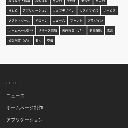
お役立ち・知識
お知らせ
その他
その他
その他
その他
まとめ
アプリケーション
ウェブデザイン
カスタマイズ
サービス
ソフト・ツール
ドローン
ニュース
フォント
プラグイン
ホームページ制作
リリース情報
仮想現実（VR）
動画配信
広島
拡張現実（AR）
日々
空撮
BLOG
ニュース
ホームページ制作
アプリケーション