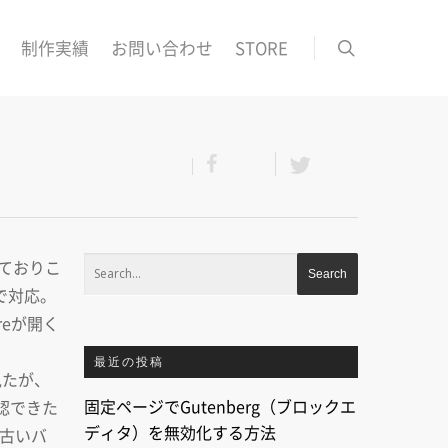
制作実績
お問い合わせ
STORE
しておりこ
れで対応。
reが開く
く
最近の投稿
を見たが、
固定ページでGutenberg（ブロックエ
認できた
ディタ）を無効化する方法
は古いバ