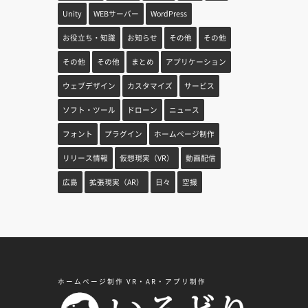
Unity
WEBサーバー
WordPress
お役立ち・知識
お知らせ
その他
その他
その他
その他
まとめ
アプリケーション
ウェブデザイン
カスタマイズ
サービス
ソフト・ツール
ドローン
ニュース
フォント
プラグイン
ホームページ制作
リリース情報
仮想現実（VR）
動画配信
広島
拡張現実（AR）
日々
空撮
ホームページ制作 VR・AR・アプリ制作