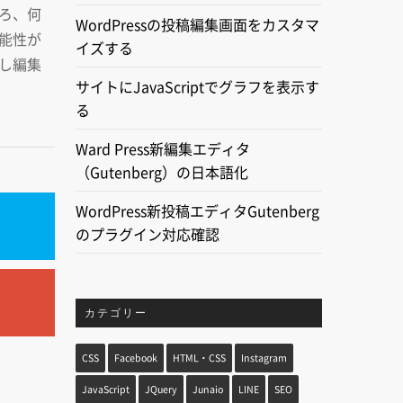
ろ、何
WordPressの投稿編集画面をカスタマ
能性が
イズする
わし編集
サイトにJavaScriptでグラフを表示す
る
Ward Press新編集エディタ
（Gutenberg）の日本語化
WordPress新投稿エディタGutenberg
のプラグイン対応確認
カテゴリー
CSS
Facebook
HTML・CSS
Instagram
JavaScript
JQuery
Junaio
LINE
SEO